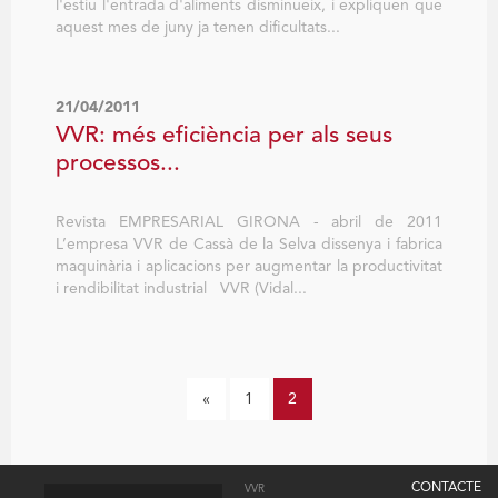
l'estiu l'entrada d'aliments disminueix, i expliquen que
aquest mes de juny ja tenen dificultats...
21/04/2011
VVR: més eficiència per als seus
processos...
Revista EMPRESARIAL GIRONA - abril de 2011
L’empresa VVR de Cassà de la Selva dissenya i fabrica
maquinària i aplicacions per augmentar la productivitat
i rendibilitat industrial VVR (Vidal...
«
1
2
CONTACTE
VVR