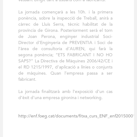
vessant dirigit tant a usuaris com a fabricants.
La jornada començarà a les 10h. i la primera
ponència, sobre la inspecció de Treball, anirà a
càrrec de Lluís Serra, tècnic habilitat de la
província de Girona. Posteriorment serà el torn
de Joan Perona, enginyer industrial Soci-
Director d’Enginyeria de PREVENTIA i Soci de
l’àrea de consultoria d’AUREN, qui farà la
segona ponència; “ETS FABRICANT I NO HO
SAPS?” La Directiva de Màquines 2006/42/CE i
el RD 1215/1997, d’aplicació a línies o conjunts
de màquines. Quan l’empresa passa a ser
fabricant.
La jornada finalitzarà amb l’exposició d’un cas
d’èxit d’una empresa gironina i networking.
http://enf.foeg.cat/documents/fitxa_curs_ENF_enf20150001