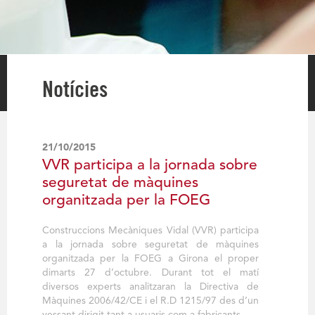
Notícies
21/10/2015
VVR participa a la jornada sobre
seguretat de màquines
organitzada per la FOEG
Construccions Mecàniques Vidal (VVR) participa
a la jornada sobre seguretat de màquines
organitzada per la FOEG a Girona el proper
dimarts 27 d’octubre. Durant tot el matí
diversos experts analitzaran la Directiva de
Màquines 2006/42/CE i el R.D 1215/97 des d’un